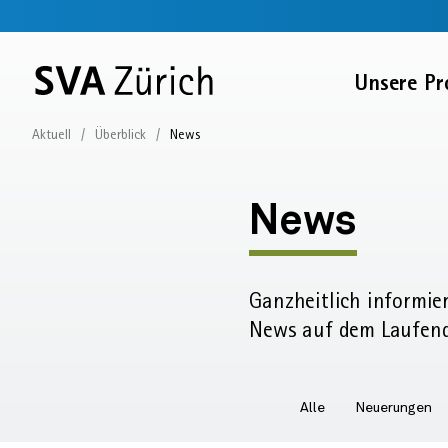
Sprunglinks
Startseite
Navigation
Service-
Inhalt
Kontakt
Suche
Fussbereich
Navigation
Zur
Unsere Pr
SVA
Startseite
Aktuell
Überblick
News
News
News
Ganz­heitlich informie
News auf dem Laufen
Alle
Neuerungen