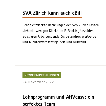
SVA Zürich kann auch eBill
Schon entdeckt? Rechnungen der SVA Zürich lassen
sich mit wenigen Klicks im E-Banking bezahlen.
So sparen Arbeit­gebende, Selbständig­erwerbende
und Nicht­erwerb­stätige Zeit und Aufwand.
News:
NEWS: EMPFEHLUNGEN
Empfehlungen
24. November 2022
Lohnprogramm und AHVeasy: ein
perfektes Team