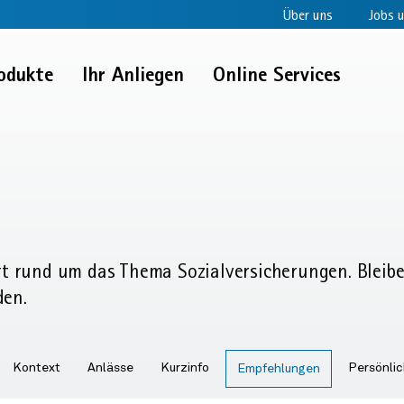
Über uns
Jobs u
odukte
Ihr Anliegen
Online Services
rt rund um das Thema Sozial­versicherungen. Bleib
den.
Kontext
Anlässe
Kurzinfo
Persönli
Empfehlungen