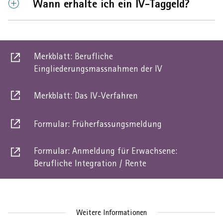
Element
Element
Wann erhalte ich ein IV-Taggeld?
öffnen
schliessen
AHVeasy
Merkblatt: Berufliche
Dies
Eingliederungsmassnahmen der IV
Login
ist
ein
Merkblatt: Das IV-Verfahren
Dies
externer
Schliessen
ist
link
Formular: Früherfassungsmeldung
ein
Dies
externer
ist
link
Formular: Anmeldung für Erwachsene:
ein
Dies
Berufliche Integration / Rente
externer
ist
link
ein
externer
link
Weitere Informationen