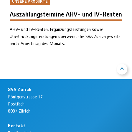
Unsere
UNSERE PRODUKTE
Produkte
Auszahlungstermine AHV- und IV-Renten
AHV- und IV-Renten, Ergänzungs­leistungen sowie
Überbrückungs­leistungen überweist die SVA Zürich jeweils
am 5. Arbeits­tag des Monats.
NACH
ZURÜ
OBEN
ZUM
ANFA
Footer
DER
SVA Zürich
SEIT
Röntgenstrasse 17
Postfach
8087
Zürich
Kontakt