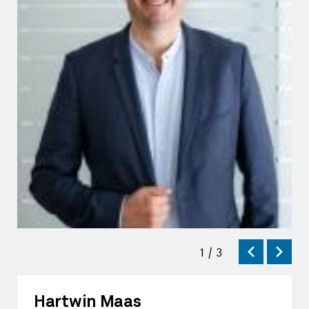
Bild
zurück
weiter
1
/
3
1
von
Hartwin Maas
3