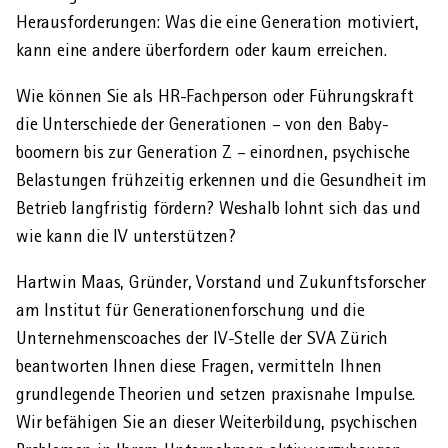
Herausforderungen: Was die eine Generation motiviert,
kann eine andere überfordern oder kaum erreichen.
AHVeasy
Wie können Sie als HR-Fachperson oder Führungskraft
die Unterschiede der Generationen – von den Baby­
Login
boomern bis zur Generation Z – einordnen, psychische
Belastungen frühzeitig erkennen und die Gesundheit im
Betrieb langfristig fördern? Weshalb lohnt sich das und
Schliessen
wie kann die IV unterstützen?
Hartwin Maas, Gründer, Vorstand und Zukunfts­forscher
am Institut für Generationen­forschung und die
Unternehmens­coaches der IV-Stelle der SVA Zürich
beantworten Ihnen diese Fragen, vermitteln Ihnen
grund­legende Theorien und setzen praxisnahe Impulse.
Wir befähigen Sie an dieser Weiter­bildung, psychischen