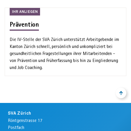
Ihr
IHR ANLIEGEN
Anliegen
Prävention
Die IV-Stelle der SVA Zürich unterstützt Arbeit­gebende im
Kanton Zürich schnell, persönlich und unkompli­ziert bei
gesundheit­lichen Frage­stellungen ihrer Mitarbeitenden –
von Prävention und Früh­erfassung bis hin zu Eingliederung
und Job Coaching.
NACH
ZURÜ
OBEN
ZUM
ANFA
Footer
DER
SVA Zürich
SEIT
Röntgenstrasse 17
Postfach