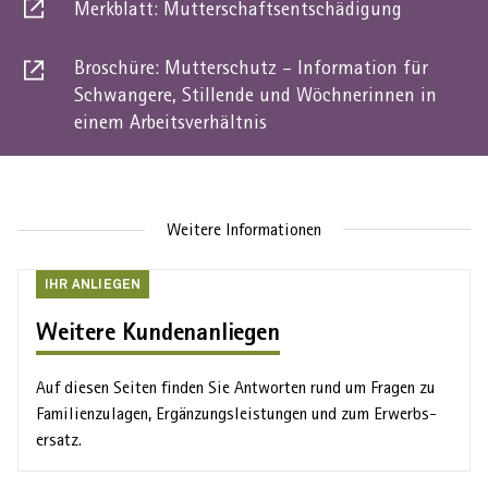
Merkblatt: Mutterschaftsentschädigung
externer
Dies
link
ist
Broschüre: Mutterschutz – Information für
ein
Schwangere, Stillende und Wöchnerinnen in
externer
Dies
einem Arbeitsverhältnis
link
ist
ein
externer
link
Weitere Informationen
Ihr
IHR ANLIEGEN
Anliegen
Weitere Kundenanliegen
Auf diesen Seiten finden Sie Antworten rund um Fragen zu
Familien­zulagen, Ergänzungs­leistungen und zum Erwerbs­
ersatz.