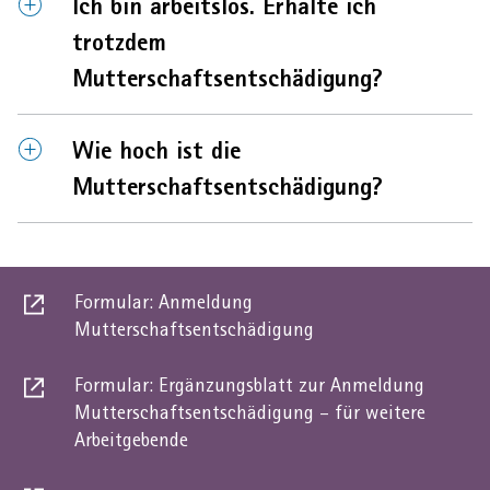
Element
Element
Ich bin arbeitslos. Erhalte ich
öffnen
schliessen
trotzdem
Mutterschaftsentschädigung?
AHVeasy
Element
Element
Wie hoch ist die
Login
öffnen
schliessen
Mutterschaftsentschädigung?
Schliessen
Formular: Anmeldung
Dies
Mutterschaftsentschädigung
ist
ein
Formular: Ergänzungsblatt zur Anmeldung
externer
Mutterschaftsentschädigung – für weitere
Dies
link
Arbeitgebende
ist
ein