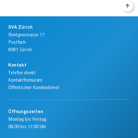
NACH
ZURÜ
OBEN
ZUM
ANFA
Footer
DER
SVA Zürich
SEIT
Röntgenstrasse 17
Postfach
8087
Zürich
Kontakt
Telefon direkt
Kontaktformulare
Öffentlicher Kundendienst
Öffnungszeiten
Montag bis Freitag
08.00 bis 17.00 Uhr