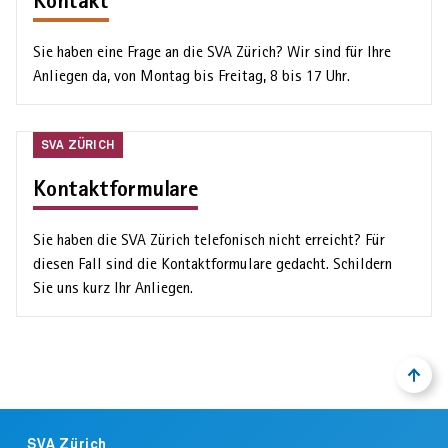
Kontakt
Sie haben eine Frage an die SVA Zürich? Wir sind für Ihre
Anliegen da, von Montag bis Freitag, 8 bis 17 Uhr.
SVA
SVA ZÜRICH
Zürich
Kontaktformulare
Sie haben die SVA Zürich telefonisch nicht erreicht? Für
diesen Fall sind die Kontakt­formulare gedacht. Schildern
Sie uns kurz Ihr Anliegen.
NACH
ZURÜ
OBEN
ZUM
ANFA
Footer
DER
SVA Zürich
SEIT