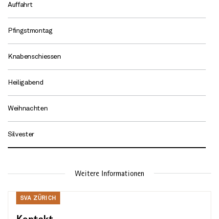
Auffahrt
Pfingstmontag
AHVeasy
Knabenschiessen
Login
Heiligabend
Schliessen
Weihnachten
Silvester
Weitere Informationen
SVA
SVA ZÜRICH
Zürich