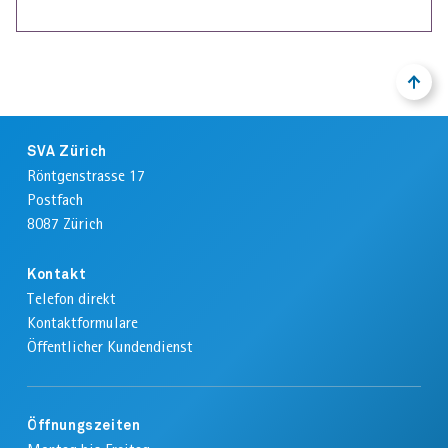
NACH
ZURÜ
OBEN
ZUM
ANFA
Footer
DER
SVA Zürich
SEIT
Röntgenstrasse 17
Postfach
8087
Zürich
Kontakt
Telefon direkt
Kontaktformulare
Öffentlicher Kundendienst
Öffnungszeiten