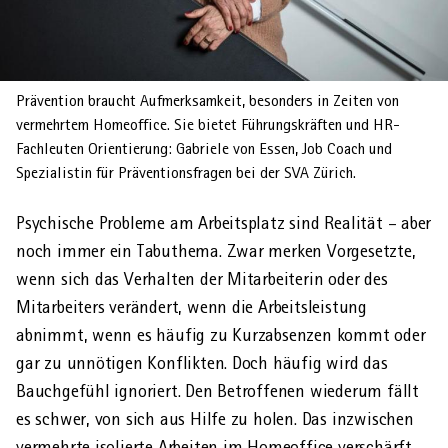
AHVeasy
Prävention braucht Aufmerksamkeit, besonders in Zeiten von
vermehrtem Homeoffice. Sie bietet Führungskräften und HR-
Login
Fachleuten Orientierung: Gabriele von Essen, Job Coach und
Spezialistin für Präventionsfragen bei der SVA Zürich.
Schliessen
Psychische Probleme am Arbeits­platz sind Realität – aber
noch immer ein Tabu­thema. Zwar merken Vorgesetzte,
wenn sich das Verhalten der Mitarbeiterin oder des
Mitarbeiters verändert, wenn die Arbeits­leistung
abnimmt, wenn es häufig zu Kurz­absenzen kommt oder
gar zu unnötigen Konflikten. Doch häufig wird das
Bauch­gefühl ignoriert. Den Betroffenen wiederum fällt
es schwer, von sich aus Hilfe zu holen. Das inzwischen
vermehrte isolierte Arbeiten im Homeoffice verschärft