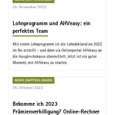
NEWS: EMPFEHLUNGEN
Empfehlungen
24. November 2022
Lohnprogramm und AHVeasy: ein
perfektes Team
Mit einem Lohnprogramm ist die Lohn­deklaration 2022
im Nu erstellt – und dann via Onlineportal AHVeasy an
die Ausgleichs­kasse übermittelt. Jetzt ist ein guter
Moment, mit AHVeasy zu starten.
News:
NEWS: EMPFEHLUNGEN
Empfehlungen
06. Oktober 2022
Bekomme ich 2023
Prämienverbilligung? Online-Rechner