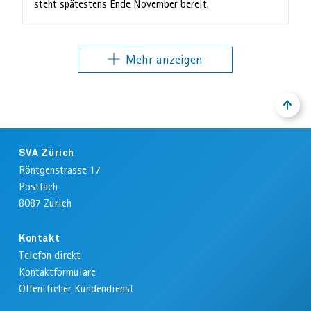
steht spätestens Ende November bereit.
Mehr anzeigen
NACH
ZURÜ
OBEN
ZUM
ANFA
Footer
DER
SVA Zürich
SEIT
Röntgenstrasse 17
Postfach
8087
Zürich
Kontakt
Telefon direkt
Kontaktformulare
Öffentlicher Kundendienst