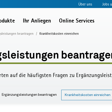
Über uns
Jobs u
odukte
Ihr Anliegen
Online Services
sleistungen beantragen
Krankheitskosten einreichen
sleistungen
sleistungen beantrage
n:
rten auf die häufigsten Fragen zu Ergänzungs­leis
skosten
n
Ergänzungsleistungen beantragen
Krankheitskosten einreichen