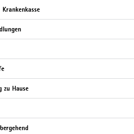
 Krankenkasse
dlungen
fe
g zu Hause
übergehend