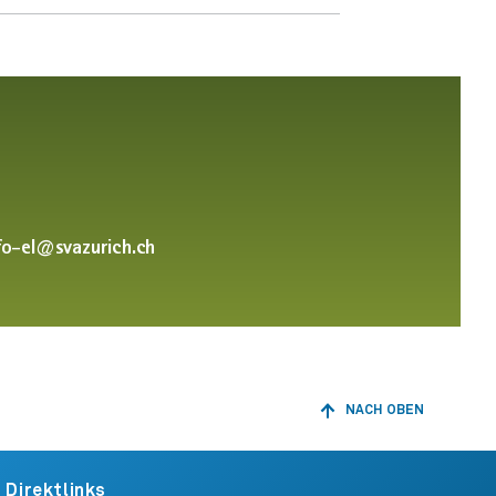
nfo-el@svazurich.ch
NACH OBEN
ZURÜCK
ZUM
ANFANG
DER
Direktlinks
SEITE