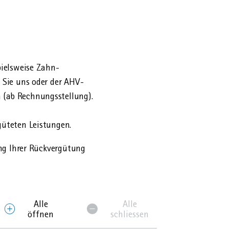
iels­weise Zahn­
 Sie uns oder der AHV-
(ab Rechnungs­stellung).
rgüteten Leistungen.
ung Ihrer Rückvergütung
Alle
Alle
öffnen
schliessen