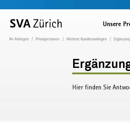
Sprunglinks
Startseite
Navigation
Service-
Inhalt
Kontakt
Suche
Fussbereich
Navigation
Zur
Unsere Pr
SVA
Startseite
Ihr Anliegen
Privatpersonen
Weitere Kundenanliegen
Ergänzung
Krankheitskosten
einreichen
Ergänzung
Ergänzung
beantrage
Hier finden Sie Antwo
Krankheit
einreiche