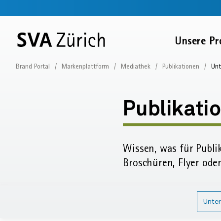
Sprunglinks
Startseite
Navigation
Service-
Inhalt
Kontakt
Suche
Fussbereich
Navigation
Zur
Unsere Pr
SVA
Startseite
Brand Portal
Markenplattform
Mediathek
Publikationen
Unt
Unternehmensport
Publikati
Publikati
Unternehm
Wissen, was für Publi
Broschüren, Flyer ode
Unter