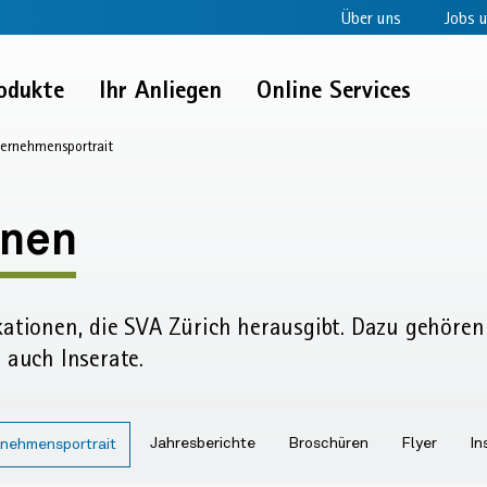
Über uns
Jobs u
odukte
Ihr Anliegen
Online Services
ernehmensportrait
rait
onen:
onen
ensportrait
kationen, die SVA Zürich herausgibt. Dazu gehören 
r auch Inserate.
Jahresberichte
Broschüren
Flyer
In
nehmensportrait