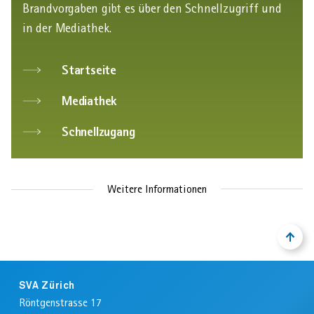
Brandvorgaben gibt es über den Schnellzugriff und
in der Mediathek.
Startseite
Mediathek
Schnellzugang
Weitere Informationen
NACH
ZURÜ
OBEN
ZUM
ANFA
Footer
DER
SVA Zürich
SEIT
Röntgenstrasse 17