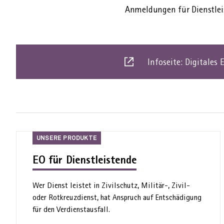
Anmeldungen für Dienst­leis
Infoseite: Digitale
Dies
ist
ein
externer
link
Unsere
UNSERE PRODUKTE
Produkte
EO für Dienstleistende
Wer Dienst leistet in Zivil­schutz, Militär-, Zivil-
oder Rot­kreuz­dienst, hat Anspruch auf Ent­schädigung
für den Verdienst­ausfall.