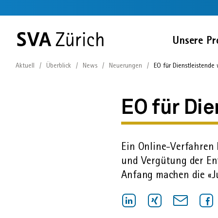
Sprunglinks
Startseite
Navigation
Service-
Inhalt
Kontakt
Suche
Fussbereich
Navigation
Zur
Unsere Pr
SVA
Startseite
Aktuell
Überblick
News
Neuerungen
EO für Dienstleistende w
EO
für
EO für Die
Dienstleistende
Ein Online-Verfahren l
wird
und Vergütung der Ents
digitalisiert
Anfang machen die «J