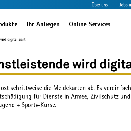
Über uns
Jobs u
odukte
Ihr Anliegen
Online Services
ird digitalisiert
nstleistende wird digita
öst schrittweise die Melde­karten ab. Es vereinfa
chädigung für Dienste in Armee, Zivil­schutz und Z
ugend + Sport»-Kurse.