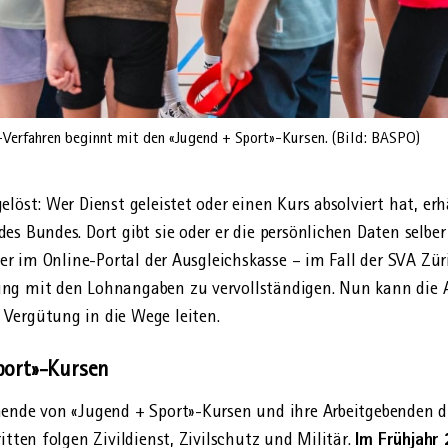
Verfahren beginnt mit den «Jugend + Sport»-Kursen. (Bild: BASPO)
löst: Wer Dienst geleistet oder einen Kurs absolviert hat, erh
s Bundes. Dort gibt sie oder er die persönlichen Daten selber
geber im Online-Portal der Ausgleichskasse – im Fall der SVA Zü
g mit den Lohn­angaben zu vervollständigen. Nun kann die Au
Vergütung in die Wege leiten.
port»-Kursen
mende von «Jugend + Sport»-Kursen und ihre Arbeit­gebenden 
Im Frühjahr
itten folgen Zivildienst, Zivilschutz und Militär.