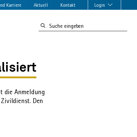
nd Karriere
Aktuell
Kontakt
Login
Suchformular:
lisiert
cht die Anmeldung
ivil­dienst. Den