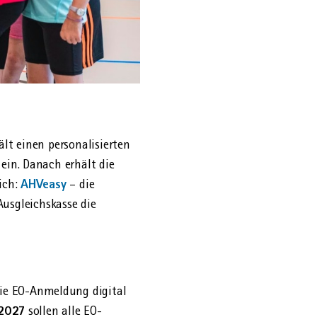
ält einen personalisierten
 ein. Danach erhält die
AHVeasy
rich:
– die
sgleichs­kasse die
die EO-Anmeldung digital
 2027
sollen alle EO-