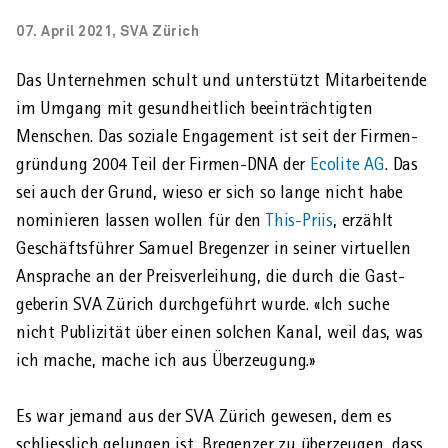
Überbrückungsleistungen
13. Altersrente
Medizinische Massnahmen
Auftrag
Unser Fundament
This-Priis: Der IV-Arbeitgeber-Award
Kontaktformulare
Haushaltshilfe anstellen – was tun?
Entschädigung des andern Elternteils beantragen (Vater
Entschädigung des andern Elternteils beantragen (Vater
Stellenangebot
Lehre und Berufseinstieg
SVA Zürich erleben
07. April 2021, SVA Zürich
ÜBERBLICK
Kontakt
Beiträge von Haushaltshilfen
Vaterschaftsentschädigung
Rechnungsformulare IV
Todesfall oder neuen Zivilstand melden
Rückerstattung von IV-Leistungen
oder Ehefrau der Mutter)
Psychische Gesundheit am Ausbildungsplatz
oder Ehefrau der Mutter)
Medizinische Fallführung
Produkte
Unsere Strategie
Telefon
Das Unternehmen schult und unterstützt Mitarbeitende
Selbständig werden – was tun?
Offene Stellen
KV-Lehre
Blick ins Unternehmen
News
Publikationen
Anlässe
Ergänzungsleistungen
EU-Formulare
Online-Service für IV-Taggeld-Bescheinigungen
Betreuungsentschädigung beantragen
Weiterbildung: Generationen verstehen, Gesundheit
Betreuungsentschädigung beantragen
Login
im Umgang mit gesundheitlich beeinträchtigten
fördern
Organisation
Unser Managementsystem
Beratung vor Ort
Auszahlungstermine AHV- und IV-Renten
Ärztin/Arzt im RAD
Nach der Matura
Unser Führungsverständnis
Menschen. Das soziale Engagement ist seit der Firmen­
Neuerungen
Unternehmensporträt
This-Priis
AHV-Rente
Lohnabrechnungen für Haushaltshilfen
Überbrückungsleistungen beantragen
Extranet für Mitarbeitende der AHV-
Webinar: Prävention im KMU-Betrieb
gründung 2004 Teil der Firmen-DNA der
Ecolite AG
. Das
Organe
Medienstelle
Kundenberatung / Sachbearbeitung
Nach dem Studium
Unser Talentmanagement
Zweigstellen
Kontext
Jahresbericht 2025
KV-Lehrbeginn 2027
Prämienverbilligung
Lohndeklaration
sei auch der Grund, wieso er sich so lange nicht habe
Auszahlungstermine Ergänzungs- und
Überbrückungsleistungen
Jahresbericht
Öffnungszeiten Feiertage
nominieren lassen wollen für den
This-Priis
, erzählt
KV-Lehrbeginn 2027
O-Ton von Mitarbeitenden
Anlässe
Newsletter für Arbeitgebende
Internationale Rentenberatungstage
Vollmachten
Geschäftsführer Samuel Bregenzer in seiner virtuellen
Benutzername
Stimmen von Mitarbeitenden
Ansprache an der Preis­verleihung, die durch die Gast­
Kurzinfo
riva – für den Berufseinstieg
Weiterbildung: Generationen verstehen, Gesundheit
fördern
geberin SVA Zürich durchgeführt wurde. «Ich suche
nicht Publizität über einen solchen Kanal, weil das, was
Empfehlungen
Neuerungen 2026 in den Sozialversicherungen
Passwort
ich mache, mache ich aus Überzeugung.»
Persönlich
Es war jemand aus der SVA Zürich gewesen, dem es
Login
Medienmitteilung
schliesslich gelungen ist, Bregenzer zu überzeugen, dass