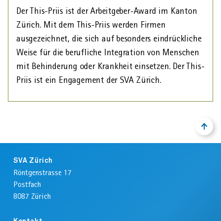
Der This-Priis ist der Arbeit­geber-Award im Kanton
Zürich. Mit dem This-Priis werden Firmen
ausgezeichnet, die sich auf besonders eindrückliche
Weise für die berufliche Integration von Menschen
mit Behinderung oder Krank­heit einsetzen. Der This-
Priis ist ein Engagement der SVA Zürich.
NACH
ZURÜ
OBEN
ZUM
ANFA
Footer
DER
SVA Zürich
SEIT
Röntgenstrasse 17
Postfach
8087
Zürich