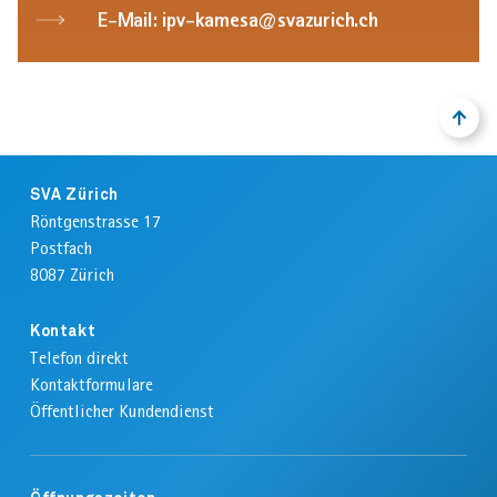
E-Mail: ipv-kamesa@svazurich.ch
AHVeasy
NACH
ZURÜ
OBEN
ZUM
Login
ANFA
Footer
DER
SVA Zürich
SEIT
Röntgenstrasse 17
Schliessen
Postfach
8087
Zürich
Kontakt
Telefon direkt
Kontaktformulare
Öffentlicher Kundendienst