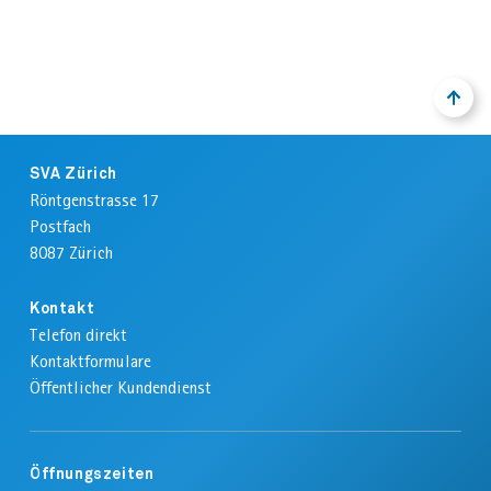
AHVeasy
NACH
ZURÜ
OBEN
ZUM
ANFA
Footer
Login
DER
SVA Zürich
SEIT
Röntgenstrasse 17
Postfach
Schliessen
8087
Zürich
Kontakt
Telefon direkt
Kontaktformulare
Öffentlicher Kundendienst
Öffnungszeiten