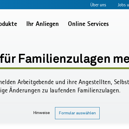
Über uns
Jobs u
odukte
Ihr Anliegen
Online Services
für Familienzulagen m
elden Arbeit­gebende und ihre Angestellten, Selbs
ulagen
tige Änderungen zu laufenden Familien­zulagen.
Hinweise
Formular auswählen
n