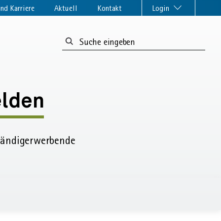
nd Karriere
Aktuell
Kontakt
Login
Suchformular:
elden
tändig­erwerbende