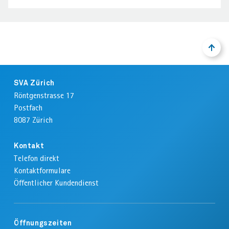
NACH
ZURÜ
OBEN
ZUM
ANFA
Footer
DER
SVA Zürich
SEIT
Röntgenstrasse 17
Postfach
8087
Zürich
Kontakt
Telefon direkt
Kontaktformulare
Öffentlicher Kundendienst
Öffnungszeiten