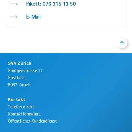
Pikett: 076 315 13 50
E-Mail
AHVeasy
Login
NACH
ZURÜ
OBEN
ZUM
ANFA
Footer
DER
Schliessen
SVA Zürich
SEIT
Röntgenstrasse 17
Postfach
8087
Zürich
Kontakt
Telefon direkt
Kontaktformulare
Öffentlicher Kundendienst