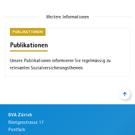
Weitere Informationen
AHVeasy
Publikationen
PUBLIKATIONEN
Login
Publikationen
Unsere Pub­likationen informieren Sie regel­mässig zu
Schliessen
relevanten Sozial­versicherungs­themen.
NACH
ZURÜ
OBEN
ZUM
ANFA
Footer
DER
SVA Zürich
SEIT
Röntgenstrasse 17
Postfach