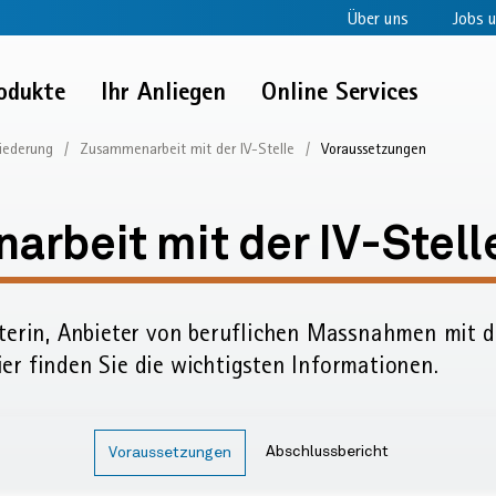
Über uns
Jobs u
odukte
Ihr Anliegen
Online Services
liederung
Zusammenarbeit mit der IV-Stelle
Voraussetzungen
arbeit
rbeit mit der IV-Stell
terin, Anbieter von beruflichen Massnahmen mit de
r finden Sie die wichtigsten Informationen.
Abschlussbericht
Voraussetzungen