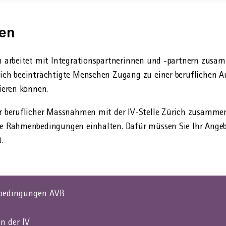
tzungen
en
ich arbeitet mit Integrations­partnerinnen und -partnern zu
tlich beeinträchtigte Menschen Zugang zu einer beruflichen 
rieren können.
er beruflicher Mass­nahmen mit der IV-Stelle Zürich zusammen
he Rahmen­bedingungen einhalten. Dafür müssen Sie Ihr Angebo
.
sbedingungen AVB
n der IV