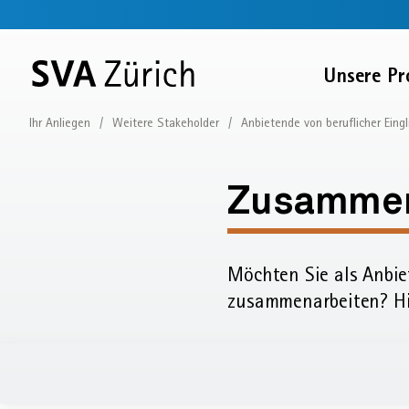
Sprunglinks
Startseite
Navigation
Service-
Inhalt
Kontakt
Suche
Fussbereich
Navigation
Zur
Unsere Pr
SVA
Startseite
Ihr Anliegen
Weitere Stakeholder
Anbietende von beruflicher Eing
Voraussetzungen
Zusammen
Zusammena
mit
Möchten Sie als Anbie
der
zusammenarbeiten? Hie
IV-
Stelle: