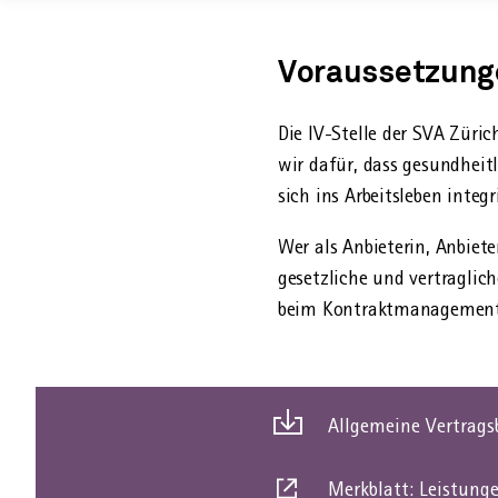
Vorausse
Voraussetzung
Die IV-Stelle der SVA Zür
wir dafür, dass gesund­hei
sich ins Arbeits­leben integ
Wer als Anbieterin, Anbiet
gesetzliche und vertraglic
beim Kontrakt­management
Allgemeine Vertrag
Dies
ist
Merkblatt: Leistunge
ein