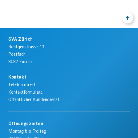
NACH
ZURÜ
OBEN
ZUM
ANFA
Footer
DER
SVA Zürich
SEIT
Röntgenstrasse 17
Postfach
8087
Zürich
Kontakt
Telefon direkt
Kontaktformulare
Öffentlicher Kundendienst
Öffnungszeiten
Montag bis Freitag