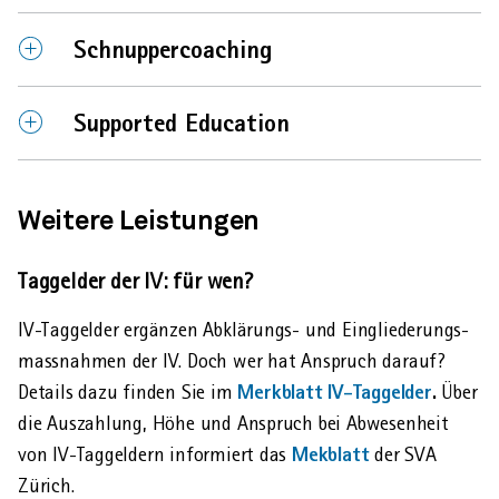
öffnen
schliessen
Element
Element
Schnuppercoaching
öffnen
schliessen
Element
Element
Supported Education
öffnen
schliessen
Weitere Leistungen
Taggelder der IV: für wen?
IV-Taggelder ergänzen Abklärungs- und Eingliederungs­
massnahmen der IV. Doch wer hat Anspruch darauf?
Merkblatt IV-Taggelder
.
Details dazu finden Sie im
Über
die Auszahlung, Höhe und Anspruch bei Abwesenheit
Mekblatt
von IV-Taggeldern informiert das
der SVA
Zürich.