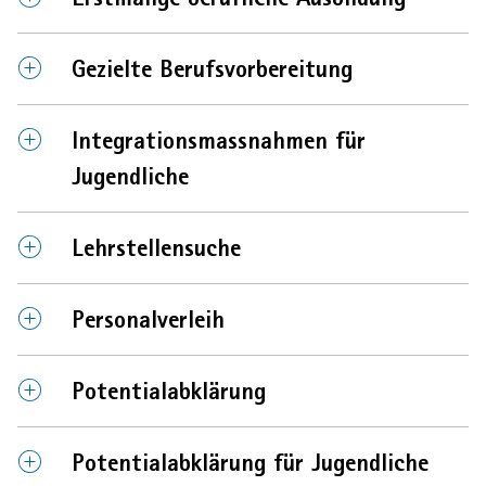
öffnen
schliessen
Element
Element
Gezielte Berufsvorbereitung
öffnen
schliessen
Element
Element
Integrationsmassnahmen für
öffnen
schliessen
Jugendliche
Element
Element
Lehrstellensuche
öffnen
schliessen
Element
Element
Personalverleih
öffnen
schliessen
Element
Element
Potentialabklärung
öffnen
schliessen
Element
Element
Potentialabklärung für Jugendliche