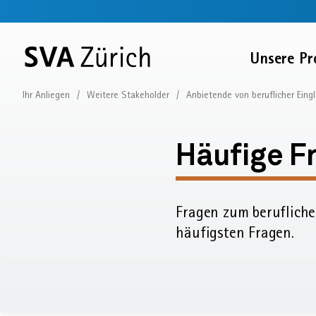
Sprunglinks
Startseite
Navigation
Service-
Inhalt
Kontakt
Suche
Fussbereich
Navigation
Zur
Unsere Pr
SVA
Startseite
Ihr Anliegen
Weitere Stakeholder
Anbietende von beruflicher Eing
Kontakt
Häufige
Häufige F
Fragen:
Fragen zum berufliche
Kontakt
häufigsten Fragen.