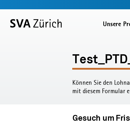
Sprunglinks
Startseite
Navigation
Service-
Inhalt
Kontakt
Suche
Fussbereich
Navigation
Zur
Unsere Pr
SVA
Startseite
Nichterwerbstätig
Einreichungsfrist
Test_PTD
für
Können Sie den Lohn­a
Lohnausweis
mit diesem Formular ei
verlängern
Gesuch um Fris