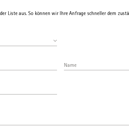
räge: Gesuch um Fristverlängerung
der Liste aus. So können wir Ihre Anfrage schneller dem zust
Name