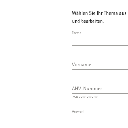
Personalien
Nichterwerbstätigen-Beit
Wählen Sie Ihr Thema aus 
und bearbeiten.
Thema
Vorname
AHV-Nummer
756.xxxx.xxxx.xx
Auswahl