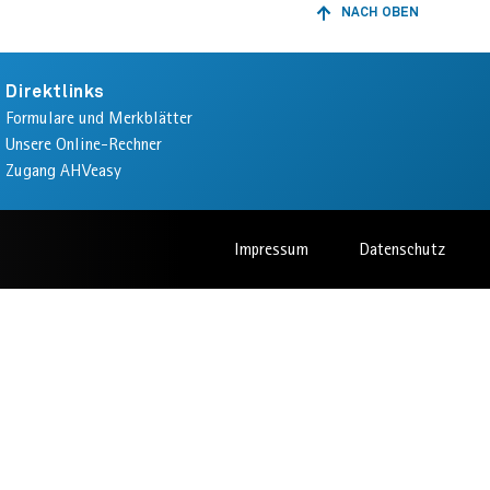
NACH OBEN
ZURÜCK
ZUM
ANFANG
DER
Direktlinks
SEITE
Formulare und Merkblätter
Unsere Online-Rechner
Zugang AHVeasy
Impressum
Datenschutz