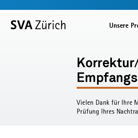
Sprunglinks
Startseite
Navigation
Service-
Inhalt
Kontakt
Suche
Fussbereich
Navigation
Zur
Unsere Pr
SVA
Startseite
Korrektur/Nachtra
zur
Korrektur
Empfangs
Lohndeklaration:
Empfangsbestätig
Vielen Dank für Ihre 
Prüfung Ihres Nachtra