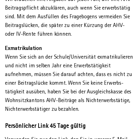
Beitragspflicht abzuklären, auch wenn Sie erwerbstätig
sind. Mit dem Ausfüllen des Fragebogens vermeiden Sie
AHVeasy
Beitrags­lücken, die später zu einer Kürzung der AHV-
oder IV-Rente führen können.
Login
Exmatrikulation
Wenn Sie sich an der Schule/Universität exmatrikulieren
und nicht im selben Jahr eine Erwerbs­tätigkeit
Schliessen
aufnehmen, müssen Sie darauf achten, dass es nicht zu
einer Beitrags­lücke kommt. Wenn Sie keine Erwerbs­
tätigkeit ausüben, haben Sie bei der Ausgleichs­kasse des
Wohnsitz­kantons AHV-Beiträge als Nicht­erwerbstätige,
Nicht­erwerbstätiger zu bezahlen.
Persönlicher Link 45 Tage gültig