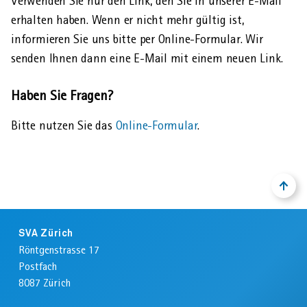
Verwenden Sie nur den Link, den Sie in unserer E-Mail
erhalten haben. Wenn er nicht mehr gültig ist,
informieren Sie uns bitte per Online-Formular. Wir
senden Ihnen dann eine E-Mail mit einem neuen Link.
Haben Sie Fragen?
Bitte nutzen Sie das
Online-Formular
.
NACH
ZURÜ
OBEN
ZUM
ANFA
Footer
DER
SVA Zürich
SEIT
Röntgenstrasse 17
Postfach
8087
Zürich