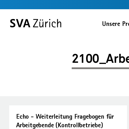
Sprunglinks
Startseite
Navigation
Service-
Inhalt
Kontakt
Suche
Fussbereich
Navigation
Zur
Unsere Pr
SVA
Startseite
2100_Arbeitgeberr
2100_Arbe
Echo - Weiterleitung Fragebogen für
Arbeitgebende (Kontrollbetriebe)