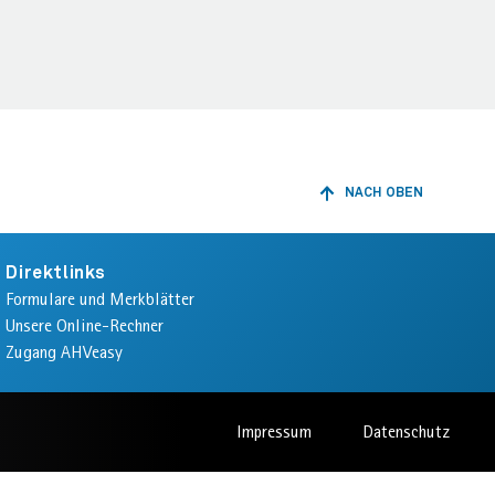
NACH OBEN
ZURÜCK
ZUM
ANFANG
DER
Direktlinks
SEITE
Formulare und Merkblätter
Unsere Online-Rechner
Zugang AHVeasy
Impressum
Datenschutz