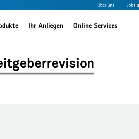
Über uns
Jobs u
odukte
Ihr Anliegen
Online Services
evision
itgeberrevision