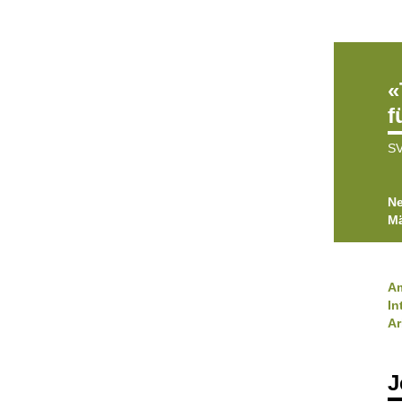
«
f
SV
Ne
Mä
Am
In
Ar
J