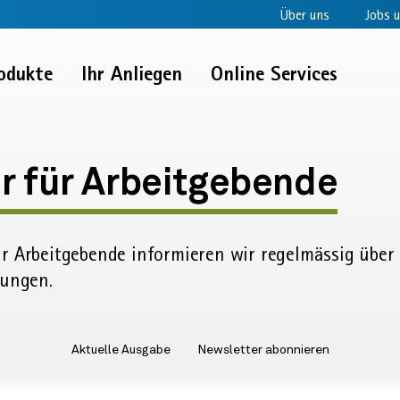
Über uns
Jobs u
odukte
Ihr Anliegen
Online Services
r
r für Arbeitgebende
r Arbeit­gebende informieren wir regel­mässig übe
ende:
rungen.
Aktuelle Ausgabe
Newsletter abonnieren