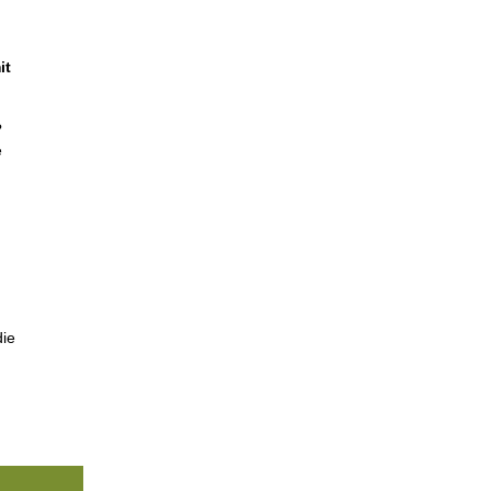
it
?
e
die