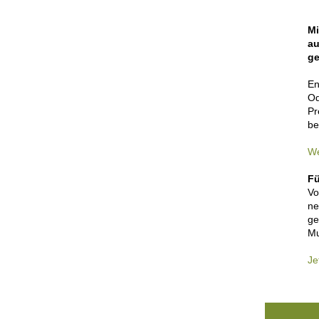
Mi
au
ge
En
Od
Pr
be
We
Fü
Vo
ne
ge
Mu
Je