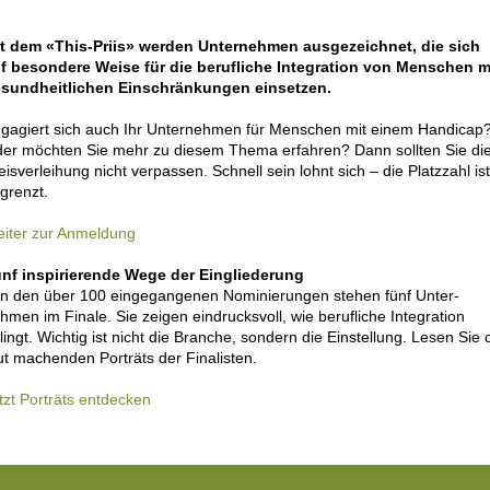
t dem «This-Priis» werden Unter­nehmen ausgezeichnet, die sich
f besondere Weise für die berufliche Integration von Menschen m
sund­heitlichen Einschränkungen einsetzen.
gagiert sich auch Ihr Unternehmen für Menschen mit einem Handi­cap
er möchten Sie mehr zu diesem Thema erfahren? Dann sollten Sie di
eis­verleihung nicht verpassen. Schnell sein lohnt sich – die Platzzahl ist
grenzt.
iter zur Anmeldung
nf inspirierende Wege der Eingliederung
n den über 100 eingegangenen Nominierungen stehen fünf Unter­
hmen im Finale. Sie zeigen eindrucksvoll, wie berufliche Integration
lingt. Wichtig ist nicht die Branche, sondern die Einstellung. Lesen Sie 
t machenden Porträts der Finalisten.
tzt Porträts entdecken