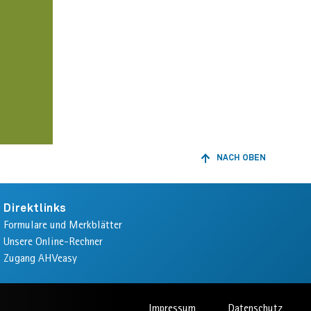
NACH OBEN
ZURÜCK
ZUM
ANFANG
DER
Direktlinks
SEITE
Formulare und Merkblätter
Unsere Online-Rechner
Zugang AHVeasy
Impressum
Datenschutz