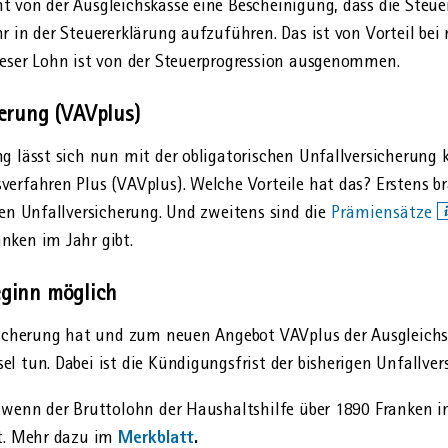
 von der Ausgleichs­kasse eine Bescheinigung, dass die Steuer
r in der Steuer­erklärung aufzuführen. Das ist von Vorteil be
ieser Lohn ist von der Steuer­progression ausgenommen.
erung (VAVplus)
g lässt sich nun mit der obligatorischen Unfall­versicherung
verfahren Plus (VAVplus). Welche Vorteile hat das? Erstens b
hen Unfall­versicherung. Und zweitens sind die
Prämiensätze
nken im Jahr gibt.
ginn möglich
rsicherung hat und zum neuen Angebot VAVplus der Ausgleichs
l tun. Dabei ist die Kündigungsfrist der bisherigen Unfall­ve
 wenn der Bruttolohn der Haushaltshilfe über 1890 Franken i
Merkblatt
.
ht. Mehr dazu im