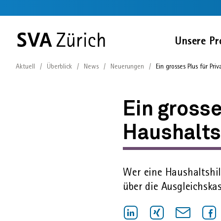
Sprunglinks
Startseite
Navigation
Service-
Inhalt
Kontakt
Suche
Fussbereich
Navigation
Zur
Unsere Pr
SVA
Startseite
Aktuell
Überblick
News
Neuerungen
Ein grosses Plus für Pri
Ein
grosses
Ein grosse
Plus
Haushalts
für
Wer eine Haushaltshil
Privatpersonen
über die Ausgleichs­ka
mit