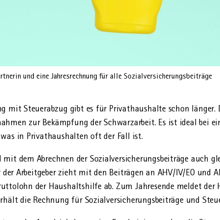
rtnerin und eine Jahresrechnung für alle Sozialversicherungsbeiträge
 mit Steuer­abzug gibt es für Privat­haushalte schon länger. D
ahmen zur Bekämpfung der Schwarz­arbeit. Es ist ideal bei ei
was in Privat­haushalten oft der Fall ist.
mit dem Abrechnen der Sozial­versicherungs­beiträge auch gle
der der Arbeitgeber zieht mit den Beiträgen an AHV/IV/EO und 
uttolohn der Haushaltshilfe ab. Zum Jahresende meldet der 
rhält die Rechnung für Sozial­versicherungs­beiträge und Steu