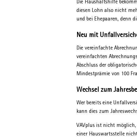
Die Haushaltshilfe bekommt
diesen Lohn also nicht meh
und bei Ehepaaren, denn d
Neu mit Unfallversich
Die vereinfachte Abrechnun
vereinfachten Abrechnungs­
Abschluss der obligatorisc
Mindest­prämie von 100 Fra
Wechsel zum Jahresbe
Wer bereits eine Unfallve
kann dies zum Jahres­wechse
VAVplus ist nicht möglich,
einer Hauswartsstelle nic