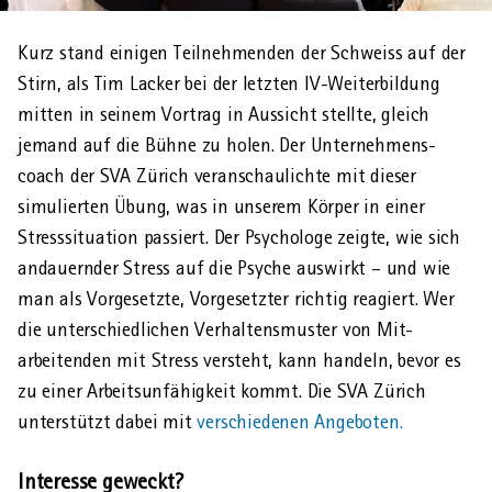
Kurz stand einigen Teil­nehmenden der Schweiss auf der
AHVeasy
Stirn, als Tim Lacker bei der letzten IV-Weiter­bildung
mitten in seinem Vortrag in Aus­sicht stellte, gleich
jemand auf die Bühne zu holen. Der Unternehmens­
Login
coach der SVA Zürich ver­anschaulichte mit dieser
simulierten Übung, was in unserem Körper in einer
Stress­situation passiert. Der Psychologe zeigte, wie sich
Schliessen
andauernder Stress auf die Psyche auswirkt – und wie
man als Vor­gesetzte, Vor­gesetzter richtig reagiert. Wer
die unter­schiedlichen Verhaltens­muster von Mit­
arbeitenden mit Stress ver­steht, kann handeln, bevor es
zu einer Arbeits­unfähigkeit kommt. Die SVA Zürich
unter­stützt dabei mit
ver­schiedenen An­geboten.
Interesse geweckt?