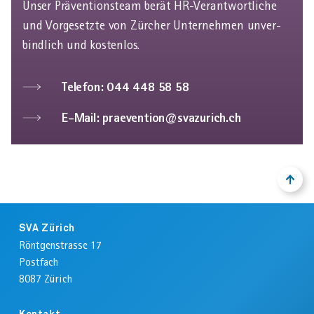
Unser Präventions­team berät HR-Verant­wortliche
und Vorgesetzte von Zürcher Unter­nehmen unver­
bindlich und kostenlos.
Telefon: 044 448 58 58
E-Mail: praevention@svazurich.ch
NACH
ZURÜ
OBEN
ZUM
ANFA
Footer
DER
SVA Zürich
SEIT
Röntgenstrasse 17
Postfach
8087
Zürich