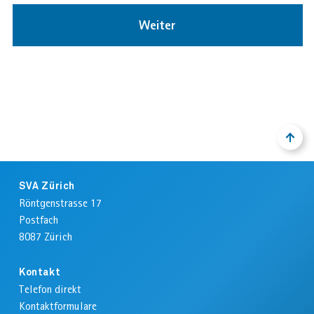
Weiter
NACH
ZURÜ
OBEN
ZUM
ANFA
Footer
DER
SVA Zürich
SEIT
Röntgenstrasse 17
Postfach
8087
Zürich
Kontakt
Telefon direkt
Kontaktformulare