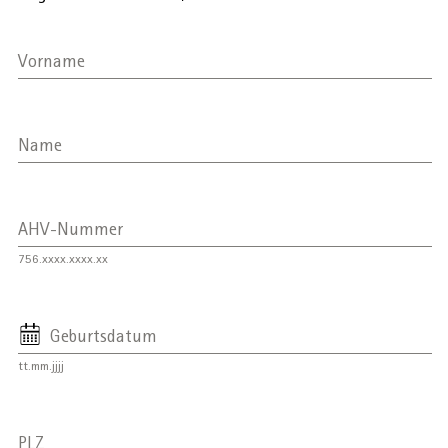
Vorname
AHVeasy
Name
Login
Schliessen
AHV-Nummer
756.xxxx.xxxx.xx
Geburtsdatum
tt.mm.jjjj
PLZ