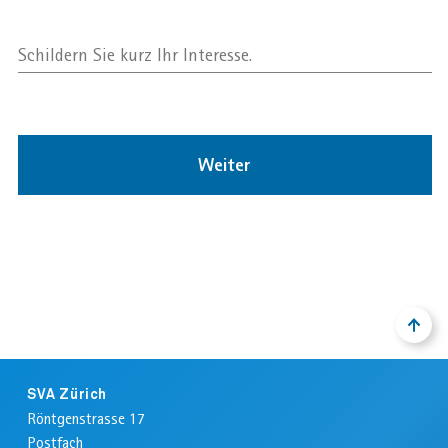
Schildern Sie kurz Ihr Interesse.
Weiter
NACH
ZURÜ
OBEN
ZUM
ANFA
Footer
DER
SVA Zürich
SEIT
Röntgenstrasse 17
Postfach