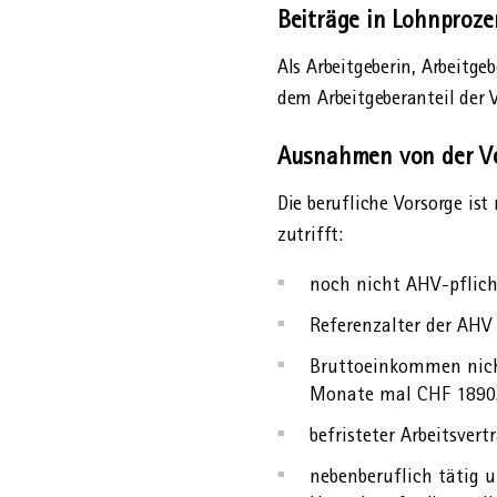
Beiträge in Lohn­proz
Als Arbeitgeberin, Arbeit­
dem Arbeit­geber­anteil der 
Ausnahmen von der Ver
Die berufliche Vorsorge ist
zutrifft:
noch nicht AHV-pflich
Referenzalter der AHV
Brutto­einkommen nich
Monate mal CHF 1890
befristeter Arbeits­ve
neben­beruflich tätig u