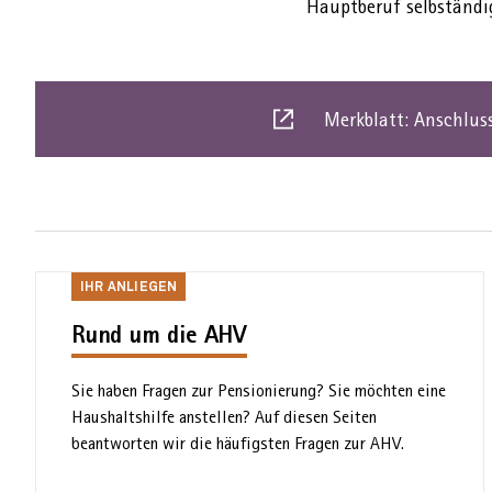
Haupt­beruf selbständi
Merkblatt: Anschlus
Dies
ist
ein
externer
link
Ihr
IHR ANLIEGEN
Anliegen
Rund um die AHV
Sie haben Fragen zur Pensionierung? Sie möchten eine
Haus­halts­hilfe anstellen? Auf diesen Seiten
beantworten wir die häufigsten Fragen zur AHV.