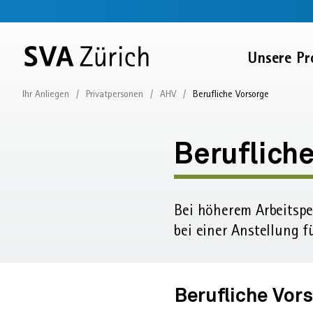
Sprunglinks
Startseite
Navigation
Service-
Inhalt
Kontakt
Suche
Fussbereich
Navigation
Zur
Unsere Pr
SVA
Startseite
Ihr Anliegen
Privatpersonen
AHV
Berufliche Vorsorge
Rund
um
Beruflich
die
Bei höherem Arbeits­pe
AHV
bei einer Anstellung 
Berufliche
Vorsorge
Berufliche Vor