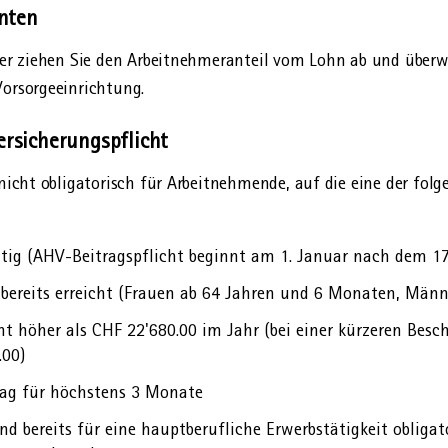
enten
geber ziehen Sie den Arbeit­nehmer­anteil vom Lohn ab und üb
Vorsorge­einrichtung.
sicherungs­pflicht
 nicht obligatorisch für Arbeit­nehmende, auf die eine der fo
tig (AHV-Beitrags­pflicht beginnt am 1. Januar nach dem 17
 bereits erreicht (Frauen ab 64 Jahren und 6 Monaten, Männ
t höher als CHF 22'680.00 im Jahr (bei einer kürzeren Besc
.00)
rtrag für höchstens 3 Monate
nd bereits für eine haupt­berufliche Erwerbs­tätigkeit obliga