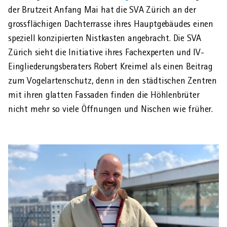
der Brut­zeit Anfang Mai hat die SVA Zürich an der
gross­flächigen Dach­terrasse ihres Haupt­gebäudes einen
AHVeasy
speziell konzipierten Nist­kasten angebracht. Die SVA
Zürich sieht die Initiative ihres Fach­experten und IV-
Ein­gliederungs­beraters Robert Kreimel als einen Beitrag
Login
zum Vogel­arten­schutz, denn in den städtischen Zentren
mit ihren glatten Fassaden finden die Höhlen­brüter
nicht mehr so viele Öffnungen und Nischen wie früher.
Schliessen