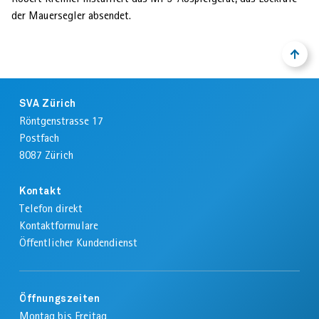
der Mauersegler absendet.
NACH
ZURÜ
OBEN
ZUM
ANFA
Footer
DER
SVA Zürich
SEIT
Röntgenstrasse 17
Postfach
8087
Zürich
Kontakt
Telefon direkt
Kontaktformulare
Öffentlicher Kundendienst
Öffnungszeiten
Montag bis Freitag