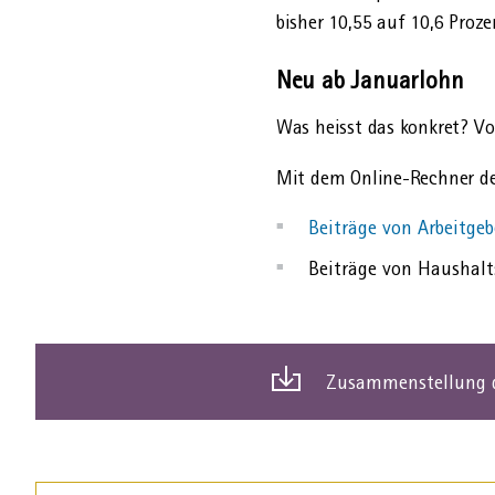
bisher 10,55 auf 10,6 Proze
Neu ab Januarlohn
Was heisst das konkret? Vo
Mit dem Online-Rechner der
Beiträge von Arbeitg
Beiträge von Haushalt
Zusammenstellung d
Dies
ist
ein
download