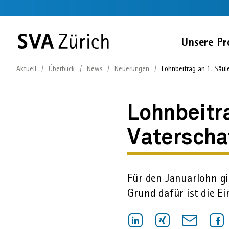
Sprunglinks
Startseite
Navigation
Service-
Inhalt
Kontakt
Suche
Fussbereich
Navigation
Zur
Unsere Pr
SVA
Startseite
Aktuell
Überblick
News
Neuerungen
Lohnbeitrag an 1. Säule
Lohnbeitrag
an
Lohnbeitra
1.
Vaterscha
Säule
Für den Januar­lohn gi
steigt
Grund dafür ist die Ei
für