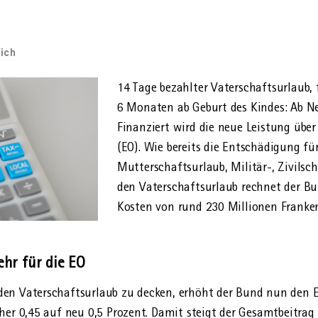
b
ich
14 Tage bezahlter Vaterschafts­urlaub, 
6 Monaten ab Geburt des Kindes: Ab Neu
Finanziert wird die neue Leistung über 
(EO). Wie bereits die Entschädigung für
Mutterschafts­urlaub, Militär-, Zivil­sch
den Vaterschafts­urlaub rechnet der B
Kosten von rund 230 Millionen Franke
ehr für die EO
en Vater­schafts­urlaub zu decken, erhöht der Bund nun den 
sher 0,45 auf neu 0,5 Prozent. Damit steigt der Gesamt­beitra