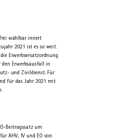
frei wähl­bar innert
jahr 2021 ist es so weit.
die Erwerbs­ersatz­ordnung
 den Erwerbs­ausfall in
utz- und Zivil­dienst. Für
und für das Jahr 2021 mit
n.
EO-Beitrags­satz um
g für AHV, IV und EO von