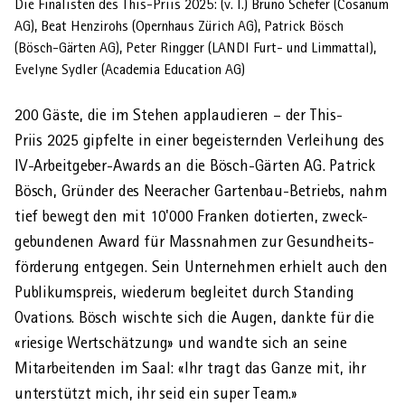
Die Finalisten des This-Priis 2025: (v. l.) Bruno Schefer (Cosanum
AG), Beat Henzirohs (Opernhaus Zürich AG), Patrick Bösch
(Bösch-Gärten AG), Peter Ringger (LANDI Furt- und Limmattal),
AHVeasy
Evelyne Sydler (Academia Education AG)
200 Gäste, die im Stehen applaudieren – der This-
Login
Priis 2025 gipfelte in einer begeisternden Verleihung des
IV-Arbeitgeber-Awards an die Bösch-Gärten AG. Patrick
Bösch, Gründer des Neeracher Gartenbau-Betriebs, nahm
Schliessen
tief bewegt den mit 10'000 Franken dotierten, zweck­
gebundenen Award für Massnahmen zur Gesundheits­
förderung entgegen. Sein Unter­nehmen erhielt auch den
Publikums­preis, wiederum begleitet durch Standing
Ovations. Bösch wischte sich die Augen, dankte für die
«riesige Wert­schätzung» und wandte sich an seine
Mitarbeitenden im Saal: «Ihr tragt das Ganze mit, ihr
unterstützt mich, ihr seid ein super Team.»