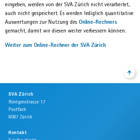
eingeben, werden von der SVA Zürich nicht verarbeitet,
auch nicht gespeichert. Es werden lediglich quantitative
Online-­Rechners
Auswertungen zur Nutzung des
gemacht, damit wir diesen weiter verbessern können.
Weiter zum Online-Rechner der SVA Zürich
NACH
ZURÜ
OBEN
ZUM
ANFA
Footer
DER
SVA Zürich
SEIT
Röntgenstrasse 17
Postfach
8087
Zürich
Kontakt