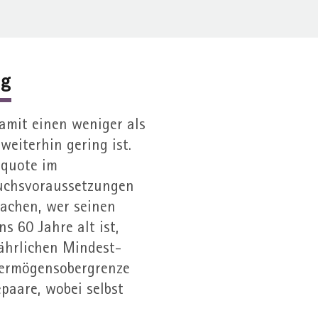
ig
amit einen weniger als
weiterhin gering ist.
n­quote im
ruchs­voraussetzungen
machen, wer seinen
s 60 Jahre alt ist,
jährlichen Mindest­
ermögens­obergrenze
paare, wobei selbst