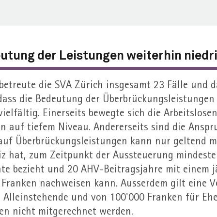
eutung der Leistungen weiter­hin niedr
betreute die SVA Zürich insgesamt 23 Fälle und d
 dass die Bedeutung der Überbrückungs­leistungen 
iel­fältig. Einerseits bewegte sich die Arbeitslose
n auf tiefem Niveau. Anderer­seits sind die Ansp
auf Überbrückungs­leistungen kann nur geltend 
z hat, zum Zeit­punkt der Aus­steuerung mindesten
te bezieht und 20 AHV-Beitrags­jahre mit einem 
Franken nachweisen kann. Ausser­dem gilt eine V
 Allein­stehende und von 100'000 Franken für Ehe­
en nicht mit­gerechnet werden.