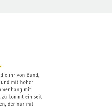
n
 die ihr von Bund,
 und mit hoher
ammen­hang mit
azu kommt ein seit
hen, der nur mit