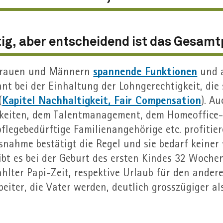
tig, aber entscheidend ist das Gesamt
spannende Funktionen
 Frauen und Männern
und a
nt bei der Einhaltung der Lohn­gerechtigkeit, die
Kapitel Nachhaltigkeit, Fair Compensation
(
). A
hkeiten, dem Talent­management, dem Homeoffice
flege­bedürftige Familien­angehörige etc. profitie
usnahme bestätigt die Regel und sie bedarf keiner
ibt es bei der Geburt des ersten Kindes 32 Wochen
ter Papi-Zeit, respektive Urlaub für den anderen 
eiter, die Vater werden, deutlich grosszügiger als