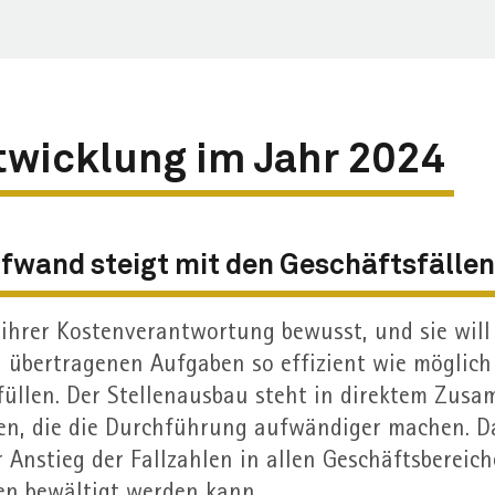
twicklung im Jahr 2024
fwand steigt mit den Geschäfts­fälle
 ihrer Kosten­verantwortung bewusst, und sie will
übertragenen Aufgaben so effizient wie möglich
füllen. Der Stellen­ausbau steht in direktem Zus
en, die die Durch­führung aufwändiger machen. D
 Anstieg der Fall­zahlen in allen Geschäfts­bereic
ten bewältigt werden kann.