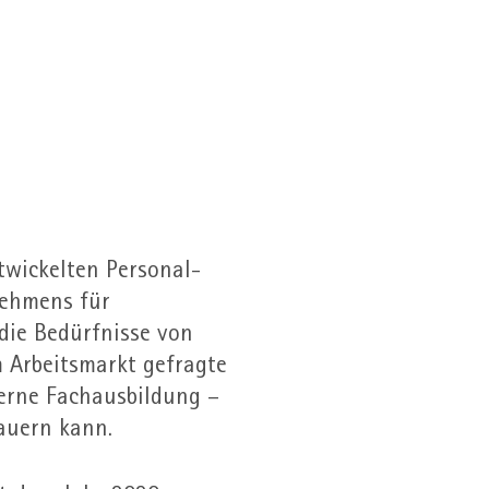
twickelten Personal­
nehmens für
 die Bedürfnisse von
 Arbeits­markt gefragte
terne Fach­ausbildung –
 dauern kann.