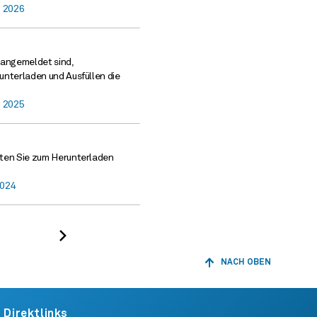
g 2026
 angemeldet sind,
unterladen und Ausfüllen die
g 2025
hten Sie zum Herunterladen
2024
Nächste
Suchresultate
NACH OBEN
ZURÜCK
ZUM
ANFANG
DER
Direktlinks
SEITE