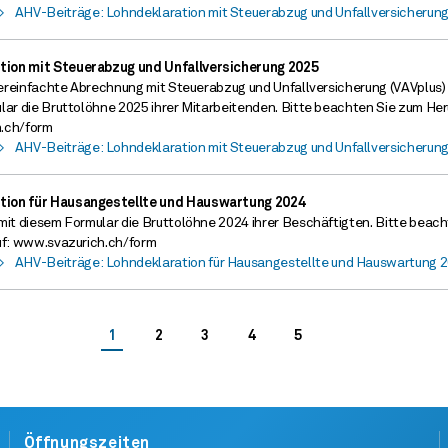
>
AHV-Beiträge: Lohndeklaration mit Steuerabzug und Unfallversicherun
tion mit Steuerabzug und Unfallversicherung 2025
 vereinfachte Abrechnung mit Steuerabzug und Unfallversicherung (VAVplus)
lar die Bruttolöhne 2025 ihrer Mitarbeitenden. Bitte beachten Sie zum Her
h.ch/form
>
AHV-Beiträge: Lohndeklaration mit Steuerabzug und Unfallversicherun
tion für Hausangestellte und Hauswartung 2024
mit diesem Formular die Bruttolöhne 2024 ihrer Beschäftigten. Bitte beac
auf: www.svazurich.ch/form
>
AHV-Beiträge: Lohndeklaration für Hausangestellte und Hauswartung 
Durch
Durch
Durch
Durch
Durch
Suchresultate
Suchresultate
Suchresultate
Suchresultate
1
2
3
4
5
die
die
die
die
die
Seite
Seite
Seite
Seite
Suchresultate
Suchresultate
Suchresultate
Suchresultate
Suchresultate
blättern:
blättern:
blättern:
blättern:
blättern:
Öffnungszeiten