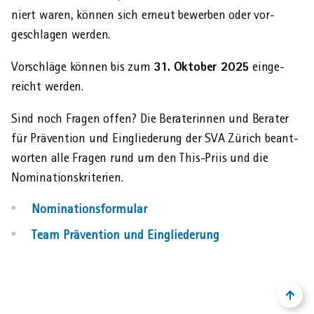
niert waren, können sich erneut bewerben oder vor­
geschlagen werden.
31. Oktober 2025
Vorschläge können bis zum
einge­
reicht werden.
Sind noch Fragen offen? Die Berater­innen und Berater
für Prävention und Einglie­derung der SVA Zürich beant­
worten alle Fragen rund um den This-Priis und die
Nominations­kriterien.
Nominati
onsformular
Team Prävention und Eingliederung
NACH
ZURÜ
OBEN
ZUM